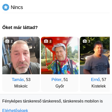
Nincs
Őket már láttad?
2
2
3
Tamás
Péter
Ernő
, 53
, 51
, 57
Miskolc
Győr
Kistelek
Fényképes társkereső társkereső, társkeresés mobilon is
Elérhetőségek