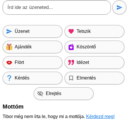
Üzenet
Tetszik
Ajándék
Köszöntő
Flört
Idézet
Kérdés
Elmentés
Elrejtés
Mottóm
Tibor még nem írta le, hogy mi a mottója.
Kérdezd meg!