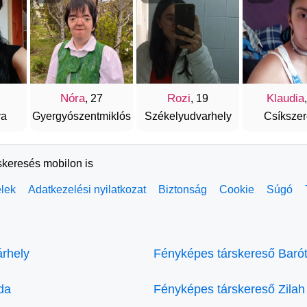
Nóra
Rozi
Klaudia
, 27
, 19
va
Gyergyószentmiklós
Székelyudvarhely
Csíksze
skeresés mobilon is
elek
Adatkezelési nyilatkozat
Biztonság
Cookie
Súgó
rhely
Fényképes társkereső Baró
da
Fényképes társkereső Zilah