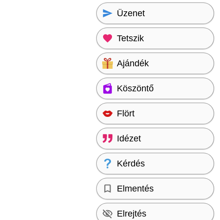
Üzenet
Tetszik
Ajándék
Köszöntő
Flört
Idézet
Kérdés
Elmentés
Elrejtés