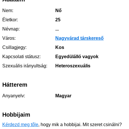
Nem:
Nő
Életkor:
25
Névnap:
...
Város:
Nagyvárad társkereső
Csillagjegy:
Kos
Kapcsolati státusz:
Egyedülálló vagyok
Szexuális irányultság:
Heteroszexuális
Hátterem
Anyanyelv:
Magyar
Hobbijaim
Kérdezd meg tőle
, hogy mik a hobbijai. Mit szeret csinálni?