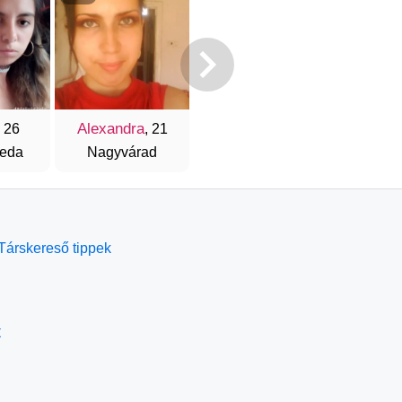
Alexandra
, 26
, 21
reda
Nagyvárad
Társkereső tippek
t