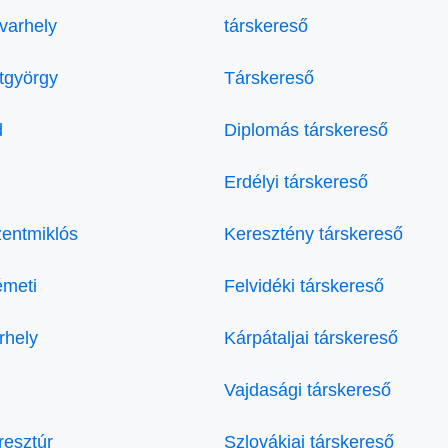
varhely
társkereső
tgyörgy
Társkereső
d
Diplomás társkereső
Erdélyi társkereső
entmiklós
Keresztény társkereső
émeti
Felvidéki társkereső
rhely
Kárpátaljai társkereső
Vajdasági társkereső
resztúr
Szlovákiai társkereső