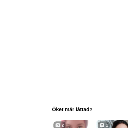
Őket már láttad?
2
1