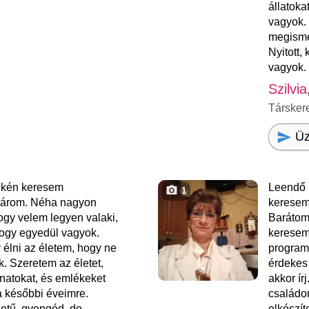
állatoka
vagyok. 
megismer
Nyitott,
vagyok. 
Szilvia
Társker
Üz
ékén keresem
Leendő 
1
árom. Néha nagyon
keresem
ogy velem legyen valaki,
Barátoma
hogy egyedül vagyok.
keresem
élni az életem, hogy ne
programo
k. Szeretem az életet,
érdekes 
anatokat, és emlékeket
akkor ír
a későbbi éveimre.
családo
etű, gyengéd, de
elkészít