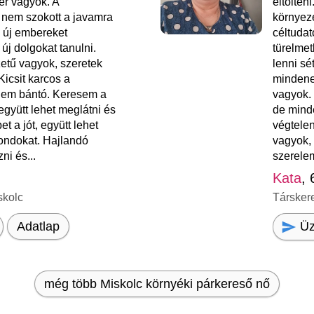
er vagyok. A
eltölten
em szokott a javamra
környez
k új embereket
céltudat
új dolgokat tanulni.
türelmet
etű vagyok, szeretek
lenni sé
Kicsit karcos a
mindene
em bántó. Keresem a
vagyok. 
együtt lehet meglátni és
de mind
t a jót, együtt lehet
végtele
ondokat. Hajlandó
vagyok, 
ni és...
szerelem
Kata
, 
skolc
Társker
Üz
Adatlap
még több Miskolc környéki párkereső nő