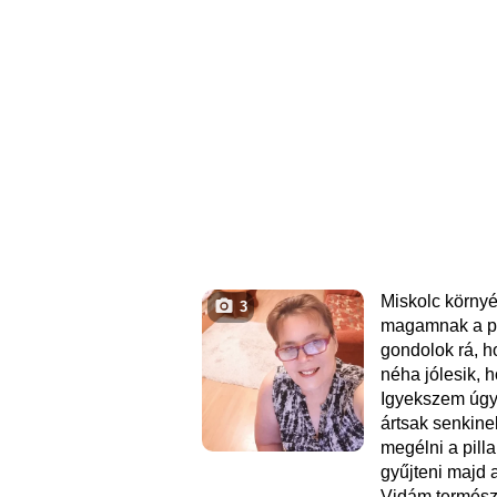
Miskolc körny
3
magamnak a p
gondolok rá, h
néha jólesik, 
Igyekszem úgy 
ártsak senkine
megélni a pill
gyűjteni majd 
Vidám termész