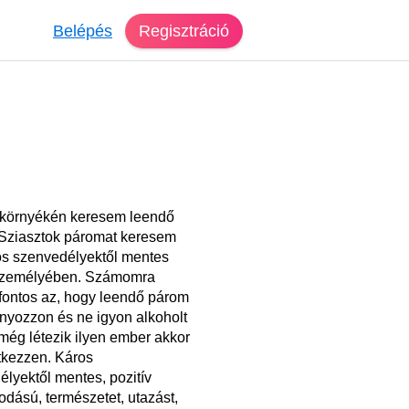
Belépés
Regisztráció
 környékén keresem leendő
 Sziasztok páromat keresem
os szenvedélyektől mentes
személyében. Számomra
fontos az, hogy leendő párom
nyozzon és ne igyon alkoholt
még létezik ilyen ember akkor
tkezzen. Káros
lyektől mentes, pozitív
dású, természetet, utazást,