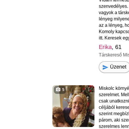
szenvedélyes. 
vagyok a társ
lényeg milyen
az a lényeg, h
Komoly kapcso
itt. Keresek egy
Erika
, 61
Társkereső Mi
Üzenet
Miskolc körny
5
szerelmet. Mel
csak unatkozn
céljából keres
szerint megbí
párom, aki szer
szerelmes lenn