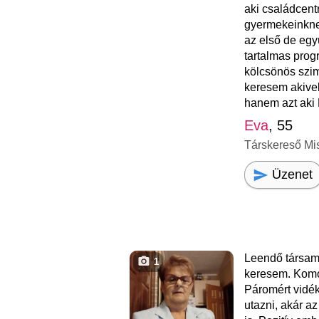
aki családcent
gyermekeinkne
az első de egy
tartalmas prog
kölcsönös szim
keresem akivel
hanem azt aki N
Eva
, 55
Társkereső Mi
Üzenet
Leendő társam
1
keresem. Komo
Páromért vidék
utazni, akár a