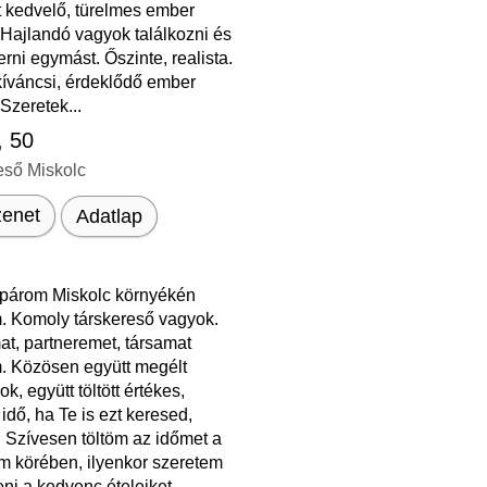
t kedvelő, türelmes ember
Hajlandó vagyok találkozni és
ni egymást. Őszinte, realista.
 kíváncsi, érdeklődő ember
Szeretek...
, 50
eső Miskolc
enet
Adatlap
párom Miskolc környékén
. Komoly társkereső vagyok.
t, partneremet, társamat
. Közösen együtt megélt
k, együtt töltött értékes,
idő, ha Te is ezt keresed,
j. Szívesen töltöm az időmet a
m körében, ilyenkor szeretem
eni a kedvenc ételeiket,