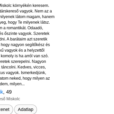
iskolc környékén keresem.
társkereső vagyok. Nem az a
milyenek látom magam, hanem
yeg, hogy Te milyenek látsz.
m a romantikát. Odaadó,
és őszinte vagyok. Szeretek
ni. A barátaim azt szeretik
hogy nagyon segítőkész és
kű vagyok és a helyzettől
komoly is ha arról van szó.
retek szerepelni. Nagyon
 táncolni. Kedves, vicces,
kus vagyok. Ismerkedjünk,
tom neked, hogy milyen az
dem, milyen...
ik
, 49
eső Miskolc
enet
Adatlap