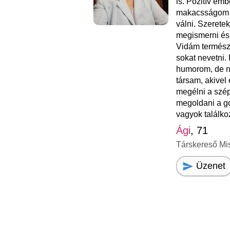
is. Pozitív emb
makacsságom n
válni. Szerete
megismerni és 
Vidám termész
sokat nevetni. 
humorom, de n
társam, akivel 
megélni a szépe
megoldani a g
vagyok találkoz
Ági
, 71
Társkereső Mi
Üzenet