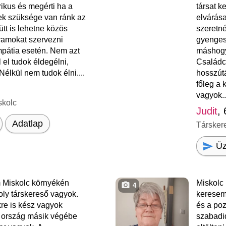
rikus és megérti ha a
társat 
k szüksége van ránk az
elvárása
ütt is lehetne közös
szeretné
ramokat szervezni
gyenges
pátia esetén. Nem azt
máshogy
 el tudok éldegélni,
Családc
élkül nem tudok élni....
hosszútá
főleg a 
vagyok..
skolc
Judit
,
Adatlap
Társker
Üz
 Miskolc környékén
Miskolc
4
ly társkereső vagyok.
keresem
re is kész vagyok
és a poz
z ország másik végébe
szabadi