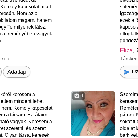
Komoly kapcsolat miatt
sütemény
keresőn. Nem az a
Igazság
ek látom magam, hanem
ezek a f
ogy Te milyenek látsz.
kapcsol
lat reményében vagyok
elfoglal
...
gondozás
Eliza
,
skolc
Társker
Üz
Adatlap
ékéről keresem a
Szerelm
1
lettem mindent lehet
keresem
i nem. Komoly kapcsolat
Remélem
em a társam. Barátaim
párom. 
zható vagyok. Keresem a
sokat tu
et szeretni, és szeret
oldalát 
i. Olyan társat keresek
bárkivel