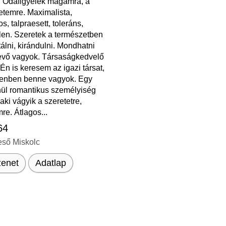
i. Odafigyelek magamra, a
etemre. Maximalista,
os, talpraesett, toleráns,
len. Szeretek a természetben
tálni, kirándulni. Mondhatni
vő vagyok. Társaságkedvelő
Én is keresem az igazi társat,
enben benne vagyok. Egy
nül romantikus személyiség
aki vágyik a szeretetre,
re. Átlagos...
64
eső Miskolc
enet
Adatlap