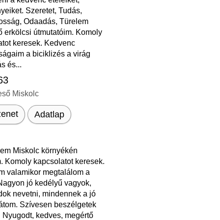
eiket. Szeretet, Tudás,
osság, Odaadás, Türelem
ő erkölcsi útmutatóim. Komoly
atot keresek. Kedvenc
tságaim a biciklizés a virág
 és...
 63
eső Miskolc
enet
Adatlap
em Miskolc környékén
. Komoly kapcsolatot keresek.
 valamikor megtalálom a
Nagyon jó kedélyű vagyok,
dok nevetni, mindennek a jó
látom. Szívesen beszélgetek
. Nyugodt, kedves, megértő