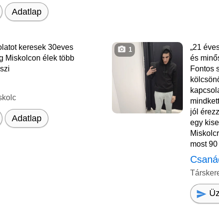
Adatlap
latot keresek 30eves
„21 éve
1
g Miskolcon élek több
és minős
szi
Fontos 
kölcsönö
kapcsola
skolc
mindket
jól érez
Adatlap
egy kise
Miskolc
most 90
Csaná
Társker
Üz