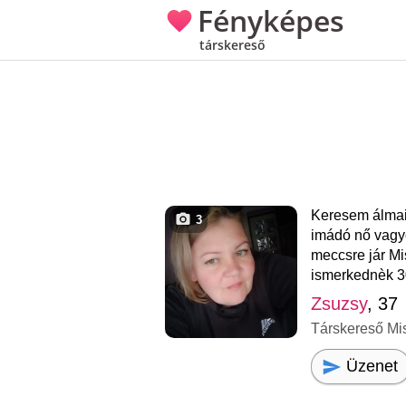
Fényképes
társkereső
Keresem álmaim
3
imádó nő vagyo
meccsre jár Mi
ismerkednèk 30
Zsuzsy
, 37
Társkereső Mi
Üzenet