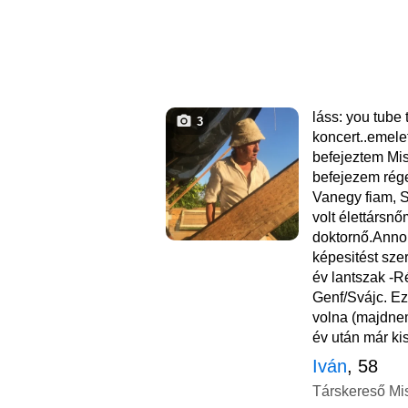
láss: you tube 
3
koncert..emele
befejeztem Mis
befejezem rég
Vanegy fiam, 
volt élettársnő
doktornő.Anno 
képesitést szer
év lantszak -R
Genf/Svájc. Ez
volna (majdnem
év után már ki
Iván
, 58
Társkereső Mi