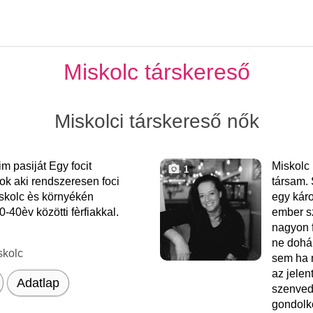
Miskolc társkereső
Miskolci társkereső nők
 pasiját Egy focit
Miskolc
1
k aki rendszeresen foci
társam.
skolc ès környékén
egy kár
-40èv közötti fèrfiakkal.
ember 
nagyon 
ne dohá
skolc
sem ha 
az jelen
Adatlap
szenvedé
gondolko