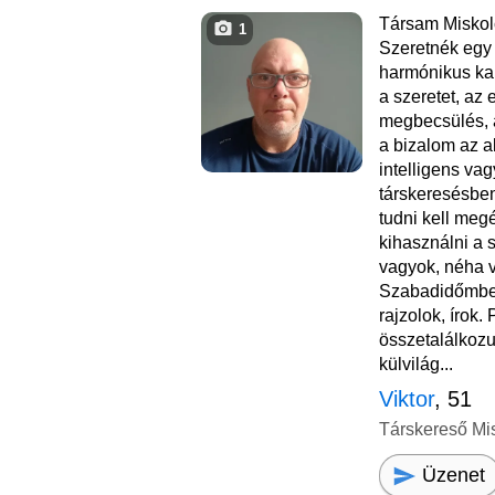
Társam Miskol
1
Szeretnék egy 
harmónikus ka
a szeretet, az 
megbecsülés, 
a bizalom az al
intelligens va
társkeresésben
tudni kell megél
kihasználni a s
vagyok, néha v
Szabadidőmben
rajzolok, írok.
összetalálkozu
külvilág...
Viktor
, 51
Társkereső Mi
Üzenet