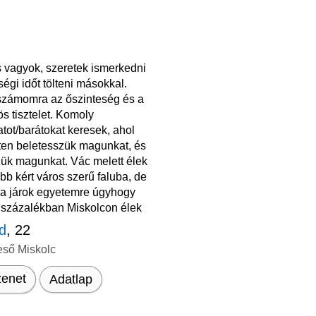
s vagyok, szeretek ismerkedni
égi időt tölteni másokkal.
számomra az őszinteség és a
s tisztelet. Komoly
tot/barátokat keresek, ahol
ten beletesszük magunkat, és
zük magunkat. Vác melett élek
bb kért város szerű faluba, de
ra járok egyetemre úgyhogy
 százalékban Miskolcon élek
d
, 22
eső Miskolc
enet
Adatlap