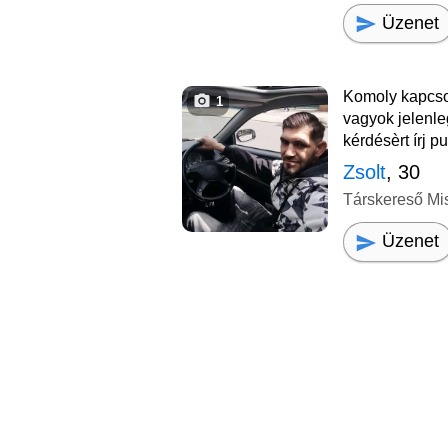
Üzenet
Komoly kapcso
1
vagyok jelenle
kérdésèrt írj pu
Zsolt
, 30
Társkereső Mi
Üzenet