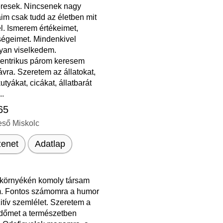
keresek. Nincsenek nagy
im csak tudd az életben mit
l. Ismerem értékeimet,
égeimet. Mindenkivel
an viselkedem.
entrikus párom keresem
vra. Szeretem az állatokat,
kutyákat, cicákat, állatbarát
..
 65
eső Miskolc
enet
Adatlap
 környékén komoly társam
. Fontos számomra a humor
itív szemlélet. Szeretem a
dőmet a természetben