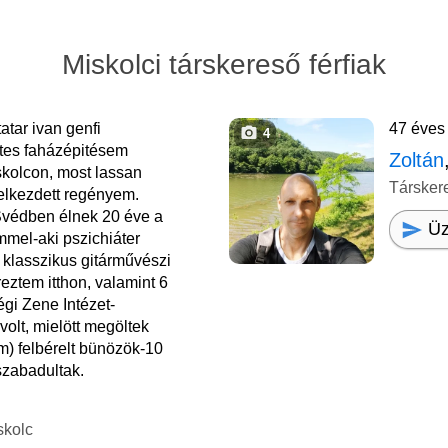
Miskolci társkereső férfiak
tatar ivan genfi
47 éves 
4
tes faházépitésem
Zoltán
kolcon, most lassan
Társker
elkezdett regényem.
Svédben élnek 20 éve a
Üz
mmel-aki pszichiáter
klasszikus gitárművészi
eztem itthon, valamint 6
égi Zene Intézet-
volt, mielött megöltek
) felbérelt bünözök-10
szabadultak.
skolc