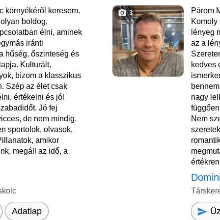
c környékéről keresem.
Párom M
3
olyan boldog,
Komoly 
pcsolatban élni, aminek
lényeg 
egymás iránti
az a lén
a hűség, őszinteség és
Szerete
apja. Kulturált,
kedves 
gyok, bízom a klasszikus
ismerked
. Szép az élet csak
bennem 
ni, értékelni és jól
nagy lel
zabadidőt. Jó fej
függően 
icces, de nem mindig.
Nem sze
 sportolok, olvasok,
szeretek
 Pillanatok, amikor
romanti
nk, megáll az idő, a
megmuta
értékren
Domin
skolc
Társker
Üz
Adatlap