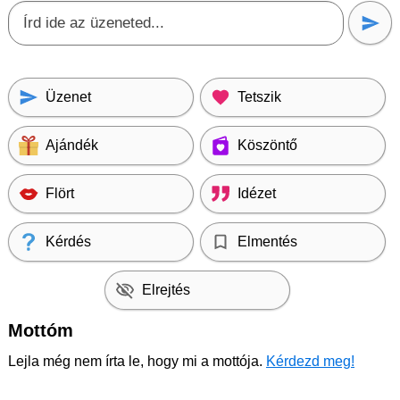
Üzenet
Tetszik
Ajándék
Köszöntő
Flört
Idézet
Kérdés
Elmentés
Elrejtés
Mottóm
Lejla még nem írta le, hogy mi a mottója.
Kérdezd meg!