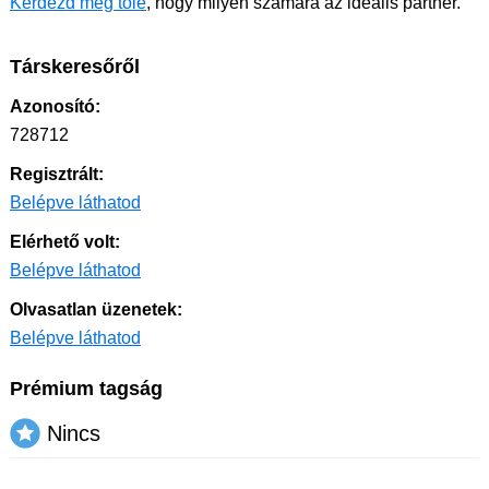
Kérdezd meg tőle
, hogy milyen számára az ideális partner.
Társkeresőről
Azonosító:
728712
Regisztrált:
Belépve láthatod
Elérhető volt:
Belépve láthatod
Olvasatlan üzenetek:
Belépve láthatod
Prémium tagság
Nincs