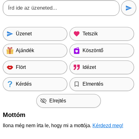
Üzenet
Tetszik
Ajándék
Köszöntő
Flört
Idézet
Kérdés
Elmentés
Elrejtés
Mottóm
Ilona még nem írta le, hogy mi a mottója.
Kérdezd meg!