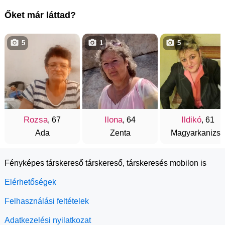
Őket már láttad?
5
1
5
Rozsa
Ilona
Ildikó
, 67
, 64
, 61
Ada
Zenta
Magyarkanizsa
Fényképes társkereső társkereső, társkeresés mobilon is
Elérhetőségek
Felhasználási feltételek
Adatkezelési nyilatkozat