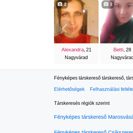
2
2
Alexandra
Betti
, 21
, 28
Nagyvárad
Nagyvára
Fényképes társkereső társkereső, tár
Elérhetőségek
Felhasználási feltét
Társkeresés régiók szerint
Fényképes társkereső Marosvásá
Fényképes társkereső Csíkszere