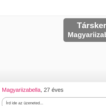
Társke
Magyariizab
Magyariizabella
, 27 éves