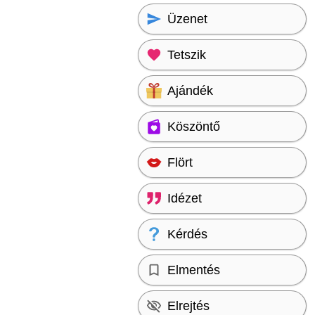
Üzenet
Tetszik
Ajándék
Köszöntő
Flört
Idézet
Kérdés
Elmentés
Elrejtés