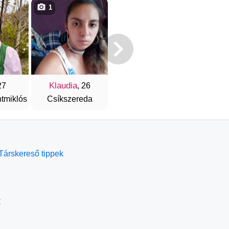
1
Klaudia
27
, 26
tmiklós
Csíkszereda
Társkereső tippek
t