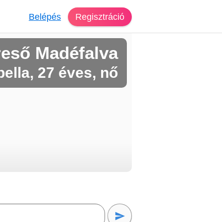
Belépés
Regisztráció
reső Madéfalva
ella, 27 éves, nő