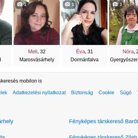
1
1
3
Meli
Éva
Nóra
, 32
, 31
, 
d
Marosvásárhely
Dormánfalva
Gyergyószen
skeresés mobilon is
elek
Adatkezelési nyilatkozat
Biztonság
Cookie
Súgó
rhely
Fényképes társkereső Baró
da
Fényképes társkereső Zilah