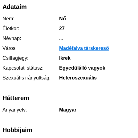
Adataim
Nem:
Nő
Életkor:
27
Névnap:
...
Város:
Madéfalva társkereső
Csillagjegy:
Ikrek
Kapcsolati státusz:
Egyedülálló vagyok
Szexuális irányultság:
Heteroszexuális
Hátterem
Anyanyelv:
Magyar
Hobbijaim