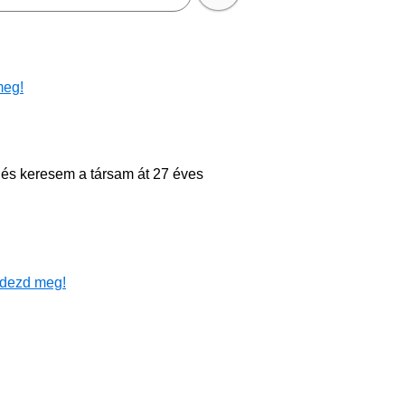
meg!
és keresem a társam át 27 éves
dezd meg!