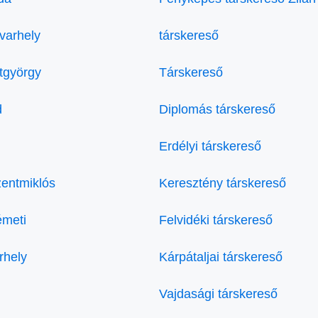
varhely
társkereső
tgyörgy
Társkereső
d
Diplomás társkereső
Erdélyi társkereső
entmiklós
Keresztény társkereső
émeti
Felvidéki társkereső
rhely
Kárpátaljai társkereső
Vajdasági társkereső