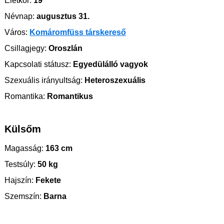
Életkor:
19
Névnap:
augusztus 31.
Város:
Komáromfüss társkereső
Csillagjegy:
Oroszlán
Kapcsolati státusz:
Egyedülálló vagyok
Szexuális irányultság:
Heteroszexuális
Romantika:
Romantikus
Külsőm
Magasság:
163 cm
Testsúly:
50 kg
Hajszín:
Fekete
Szemszín:
Barna