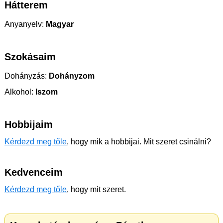
Hátterem
Anyanyelv:
Magyar
Szokásaim
Dohányzás:
Dohányzom
Alkohol:
Iszom
Hobbijaim
Kérdezd meg tőle
, hogy mik a hobbijai. Mit szeret csinálni?
Kedvenceim
Kérdezd meg tőle
, hogy mit szeret.