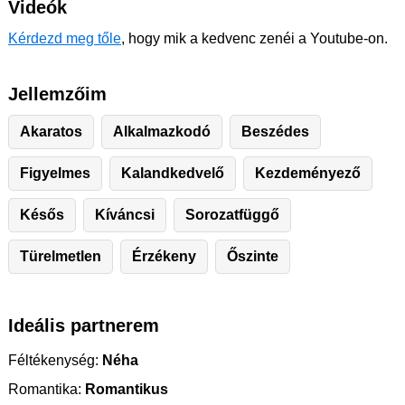
Videók
Kérdezd meg tőle
, hogy mik a kedvenc zenéi a Youtube-on.
Jellemzőim
Akaratos
Alkalmazkodó
Beszédes
Figyelmes
Kalandkedvelő
Kezdeményező
Késős
Kíváncsi
Sorozatfüggő
Türelmetlen
Érzékeny
Őszinte
Ideális partnerem
Féltékenység:
Néha
Romantika:
Romantikus