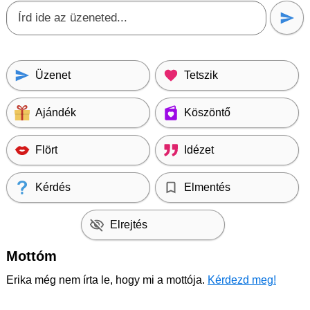
Üzenet
Tetszik
Ajándék
Köszöntő
Flört
Idézet
Kérdés
Elmentés
Elrejtés
Mottóm
Erika még nem írta le, hogy mi a mottója.
Kérdezd meg!