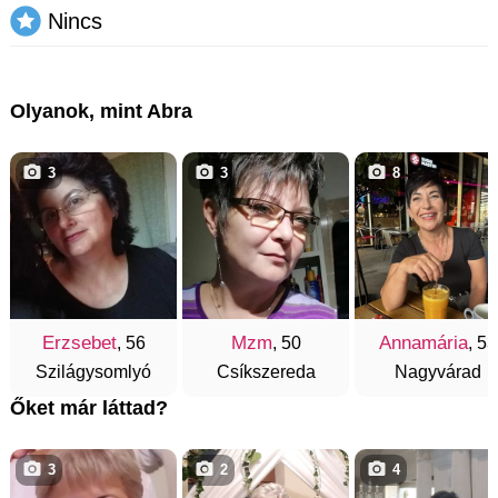
Nincs
Olyanok, mint Abra
3
3
8
Erzsebet
Mzm
Annamária
, 56
, 50
, 53
Szilágysomlyó
Csíkszereda
Nagyvárad
Őket már láttad?
3
2
4