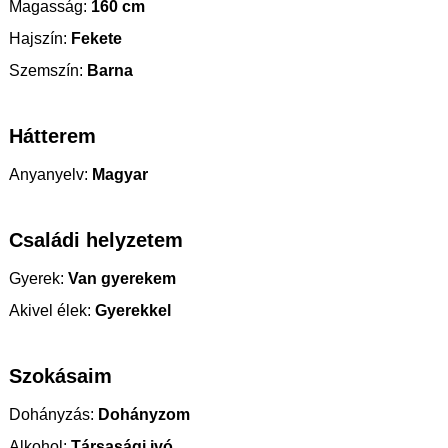
Magasság:
160 cm
Hajszín:
Fekete
Szemszín:
Barna
Hátterem
Anyanyelv:
Magyar
Családi helyzetem
Gyerek:
Van gyerekem
Akivel élek:
Gyerekkel
Szokásaim
Dohányzás:
Dohányzom
Alkohol:
Társasági ivó