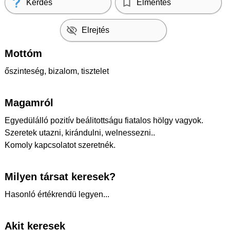
Kérdés
Elmentés
Elrejtés
Mottóm
őszinteség, bizalom, tisztelet
Magamról
Egyedülálló pozitív beálitottságu fiatalos hölgy vagyok.
Szeretek utazni, kirándulni, welnessezni..
Komoly kapcsolatot szeretnék.
Milyen társat keresek?
Hasonló értékrendü legyen...
Akit keresek