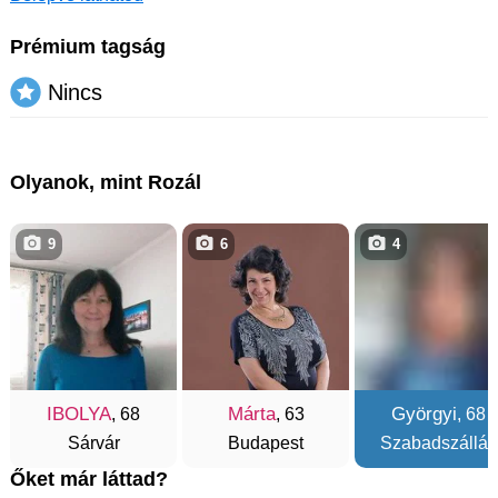
Prémium tagság
Nincs
Olyanok, mint Rozál
9
6
4
IBOLYA
Márta
Györgyi
, 68
, 63
, 68
Sárvár
Budapest
Szabadszállás
Őket már láttad?