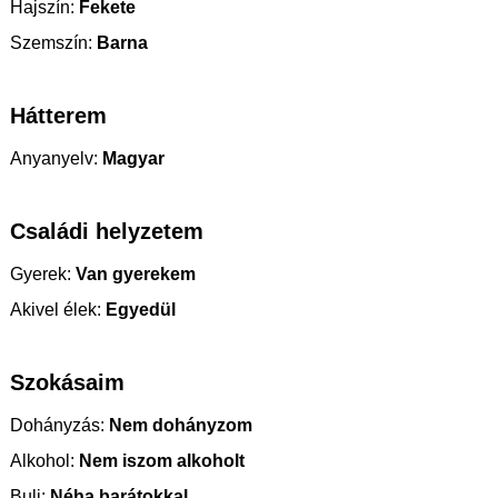
Hajszín:
Fekete
Szemszín:
Barna
Hátterem
Anyanyelv:
Magyar
Családi helyzetem
Gyerek:
Van gyerekem
Akivel élek:
Egyedül
Szokásaim
Dohányzás:
Nem dohányzom
Alkohol:
Nem iszom alkoholt
Buli:
Néha barátokkal