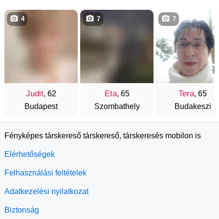
4
7
7
Judit
Eta
Tera
, 62
, 65
, 65
Budapest
Szombathely
Budakeszi
Fényképes társkereső társkereső, társkeresés mobilon is
Elérhetőségek
Felhasználási feltételek
Adatkezelési nyilatkozat
Biztonság