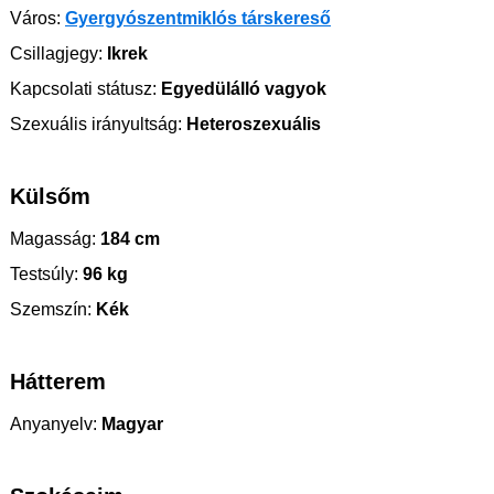
Város:
Gyergyószentmiklós társkereső
Csillagjegy:
Ikrek
Kapcsolati státusz:
Egyedülálló vagyok
Szexuális irányultság:
Heteroszexuális
Külsőm
Magasság:
184 cm
Testsúly:
96 kg
Szemszín:
Kék
Hátterem
Anyanyelv:
Magyar