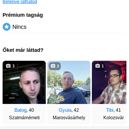
Belépve láthatod
Prémium tagság
Nincs
Őket már láttad?
3
2
1
Balog
Gyula
Tibi
, 40
, 42
, 41
Szatmárnémeti
Marosvásárhely
Kolozsvár