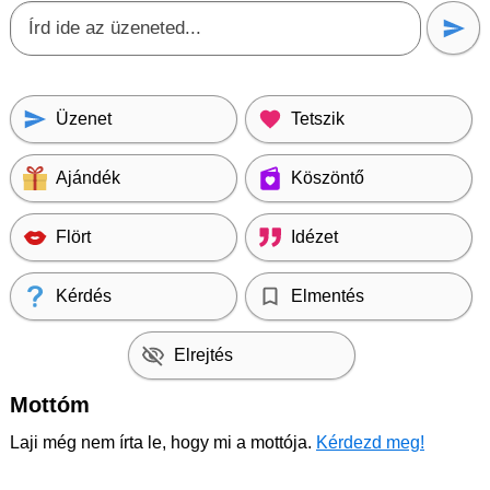
Üzenet
Tetszik
Ajándék
Köszöntő
Flört
Idézet
Kérdés
Elmentés
Elrejtés
Mottóm
Laji még nem írta le, hogy mi a mottója.
Kérdezd meg!