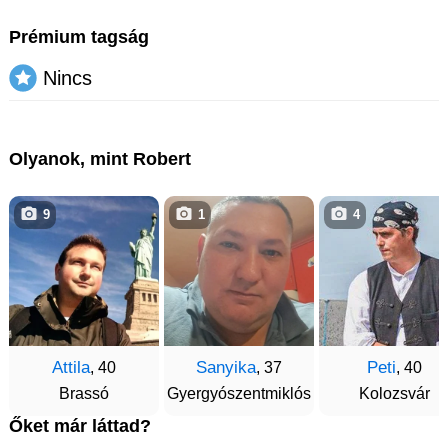
Prémium tagság
Nincs
Olyanok, mint Robert
9
1
4
Attila
Sanyika
Peti
, 40
, 37
, 40
Brassó
Gyergyószentmiklós
Kolozsvár
Őket már láttad?