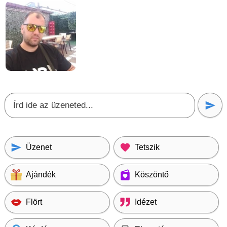
Üzenet
Tetszik
Ajándék
Köszöntő
Flört
Idézet