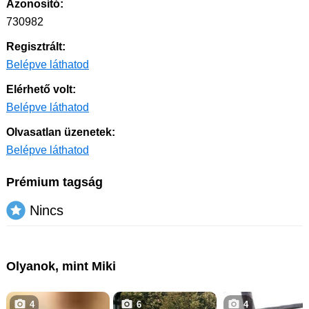
Azonosító:
730982
Regisztrált:
Belépve láthatod
Elérhető volt:
Belépve láthatod
Olvasatlan üzenetek:
Belépve láthatod
Prémium tagság
Nincs
Olyanok, mint Miki
4
6
4