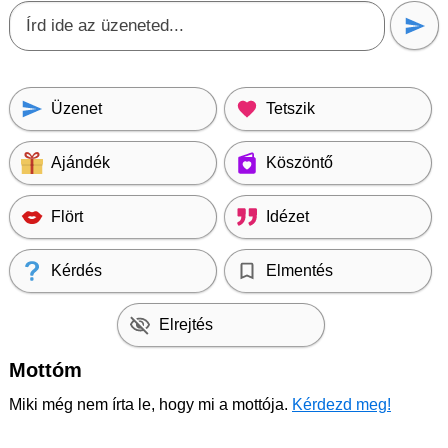
Üzenet
Tetszik
Ajándék
Köszöntő
Flört
Idézet
Kérdés
Elmentés
Elrejtés
Mottóm
Miki még nem írta le, hogy mi a mottója.
Kérdezd meg!