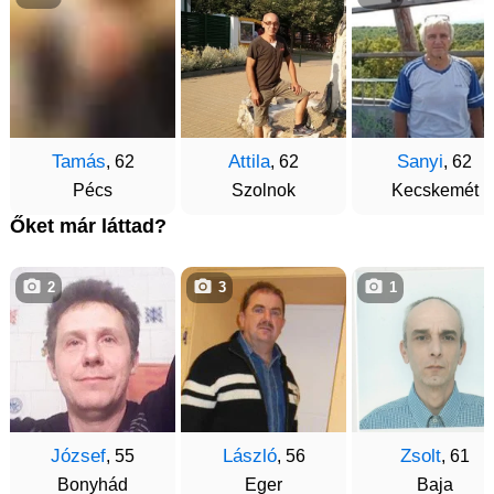
Tamás
Attila
Sanyi
, 62
, 62
, 62
Pécs
Szolnok
Kecskemét
Őket már láttad?
2
3
1
József
László
Zsolt
, 55
, 56
, 61
Bonyhád
Eger
Baja