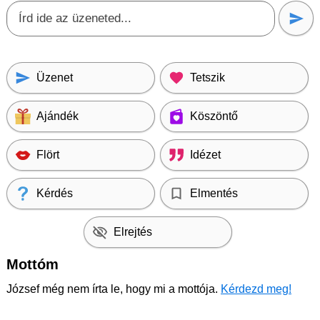
Üzenet
Tetszik
Ajándék
Köszöntő
Flört
Idézet
Kérdés
Elmentés
Elrejtés
Mottóm
József még nem írta le, hogy mi a mottója.
Kérdezd meg!