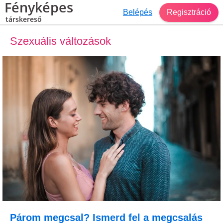
Fényképes
Belépés
Regisztráció
társkereső
Szexuális változások
Párom megcsal? Ismerd fel a megcsalás