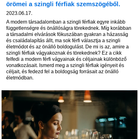
örömei a szingli férfiak szemszögéből.
2023.06.17.
A modern társadalomban a szingli férfiak egyre inkább
függetlenségre és önállóságra törekednek. Míg korábban
a társadalmi elvárások fókuszában gyakran a házasság
és családalapítás állt, ma sok férfi választja a szingli
életmódot és az önálló boldogulást. De mi is az, amire a
szingli férfiak vágyakoznak és törekednek? Ez a cikk
felfedi a modern férfi vágyainak és céljainak különböző
vonatkozásait. Ismerd meg a szingli férfiak igényeit és
céljait, és fedezd fel a boldogság forrásait az önálló
életmódban.