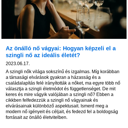
Az önálló nő vágyai: Hogyan képzeli el a
szingli nő az ideális életét?
2023.06.17.
A szingli nők világa sokszínű és izgalmas. Míg korábban
a társasági elvárások gyakran a házasság és a
családalapítás felé irányították a nőket, ma egyre több nő
választja a szingli életmódot és függetlenséget. De mit
keres és mire vágyik valójában a szingli nő? Ebben a
cikkben felfedezzük a szingli nő vágyainak és
elvárásainak különböző aspektusait. Ismerd meg a
modern nő igényeit és céljait, és fedezd fel a boldogság
forrásait az önálló életvitelben.