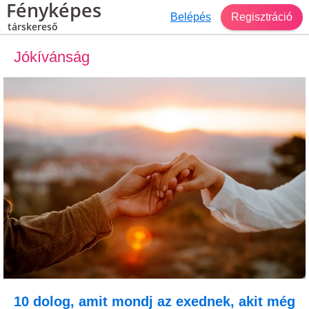
Fényképes
Belépés
Regisztráció
társkereső
Jókívánság
10 dolog, amit mondj az exednek, akit még