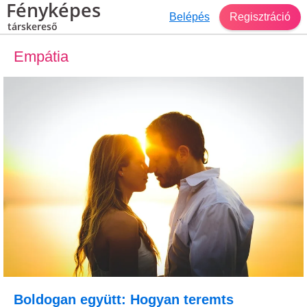
Fényképes
Belépés
Regisztráció
társkereső
Empátia
Boldogan együtt: Hogyan teremts