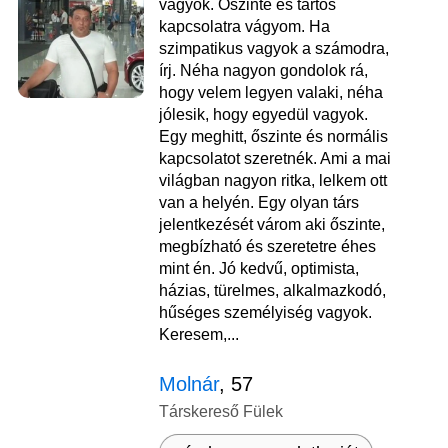
vagyok. Őszinte és tartós
kapcsolatra vágyom. Ha
szimpatikus vagyok a számodra,
írj. Néha nagyon gondolok rá,
hogy velem legyen valaki, néha
jólesik, hogy egyedül vagyok.
Egy meghitt, őszinte és normális
kapcsolatot szeretnék. Ami a mai
világban nagyon ritka, lelkem ott
van a helyén. Egy olyan társ
jelentkezését várom aki őszinte,
megbízható és szeretetre éhes
mint én. Jó kedvű, optimista,
házias, türelmes, alkalmazkodó,
hűséges személyiség vagyok.
Keresem,...
Molnár
, 57
Társkereső Fülek