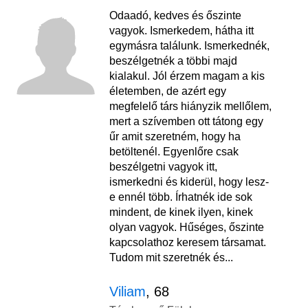
Odaadó, kedves és őszinte
vagyok. Ismerkedem, hátha itt
egymásra találunk. Ismerkednék,
beszélgetnék a többi majd
kialakul. Jól érzem magam a kis
életemben, de azért egy
megfelelő társ hiányzik mellőlem,
mert a szívemben ott tátong egy
űr amit szeretném, hogy ha
betöltenél. Egyenlőre csak
beszélgetni vagyok itt,
ismerkedni és kiderül, hogy lesz-
e ennél több. Írhatnék ide sok
mindent, de kinek ilyen, kinek
olyan vagyok. Hűséges, őszinte
kapcsolathoz keresem társamat.
Tudom mit szeretnék és...
Viliam
, 68