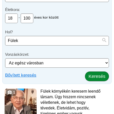
Életkora:
-
éves kor között
Hol?
Vonzáskörzet:
Bővített keresés
Keresés
Fülek környékén keresem leendő
1
társam. Úgy hiszem nincsenek
véletlenek, de lehet hogy
tévedek. Életvidám, pozitív,
türelmes ember vagyok.