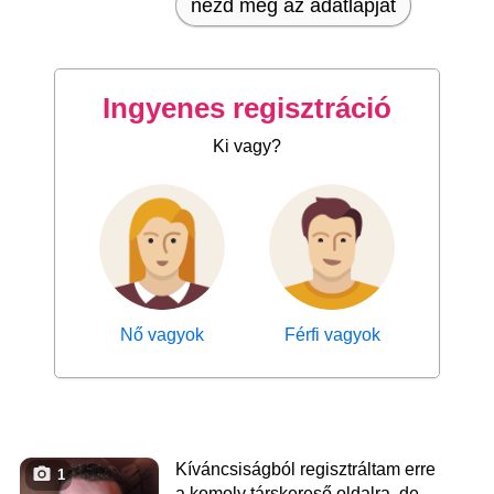
nézd meg az adatlapját
Ingyenes regisztráció
Ki vagy?
Nő vagyok
Férfi vagyok
Kíváncsiságból regisztráltam erre
1
a komoly társkereső oldalra, de