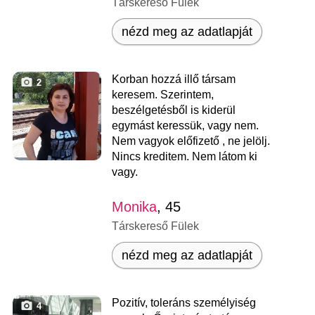
Társkereső Fülek
nézd meg az adatlapját
Korban hozzá illő társam
2
keresem. Szerintem,
beszélgetésből is kiderül
egymást keressük, vagy nem.
Nem vagyok előfizető , ne jelölj.
Nincs kreditem. Nem látom ki
vagy.
Monika
, 45
Társkereső Fülek
nézd meg az adatlapját
Pozitív, toleráns személyiség
4