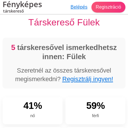
Fényképes
Belépés
Regisztráció
társkereső
Társkereső Fülek
5
társkeresővel ismerkedhetsz
innen: Fülek
Szeretnél az összes társkeresővel
megismerkedni?
Regisztrálj ingyen!
41%
59%
nő
férfi