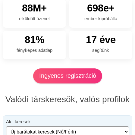
88M+
698e+
elküldött üzenet
ember kipróbálta
81%
17 éve
fényképes adatlap
segítünk
Ingyenes regisztráció
Valódi társkeresők, valós profilok
Akit keresek