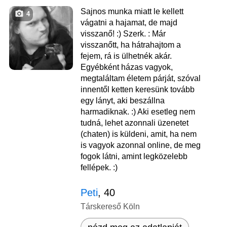
Sajnos munka miatt le kellett
4
vágatni a hajamat, de majd
visszanő! :) Szerk. : Már
visszanőtt, ha hátrahajtom a
fejem, rá is ülhetnék akár.
Egyébként házas vagyok,
megtaláltam életem párját, szóval
innentől ketten keresünk tovább
egy lányt, aki beszállna
harmadiknak. :) Aki esetleg nem
tudná, lehet azonnali üzenetet
(chaten) is küldeni, amit, ha nem
is vagyok azonnal online, de meg
fogok látni, amint legközelebb
fellépek. :)
Peti
, 40
Társkereső Köln