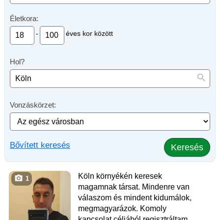
Életkora:
-
éves kor között
Hol?
Vonzáskörzet:
Bővített keresés
Keresés
Köln környékén keresek
1
magamnak társat. Mindenre van
válaszom és mindent kidumálok,
megmagyarázok. Komoly
kapcsolat céljából regisztráltam