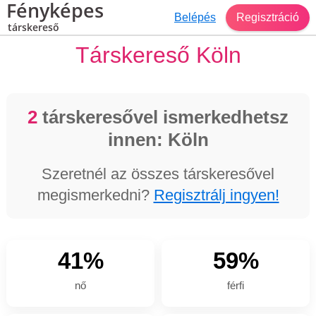
Fényképes
Belépés
Regisztráció
társkereső
Társkereső Köln
2
társkeresővel ismerkedhetsz
innen: Köln
Szeretnél az összes társkeresővel
megismerkedni?
Regisztrálj ingyen!
41%
59%
nő
férfi