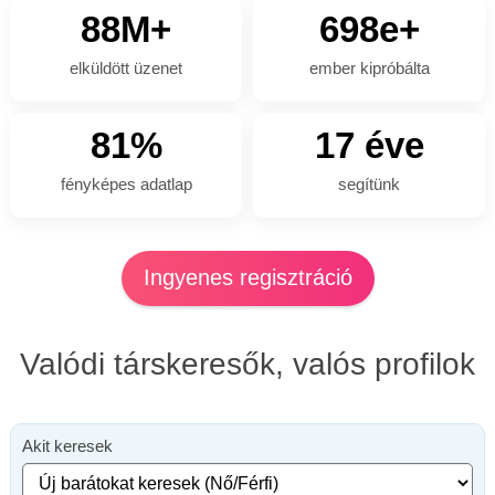
88M+
698e+
elküldött üzenet
ember kipróbálta
81%
17 éve
fényképes adatlap
segítünk
Ingyenes regisztráció
Valódi társkeresők, valós profilok
Akit keresek