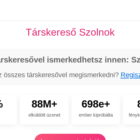
Társkereső Szolnok
rskeresővel ismerkedhetsz innen: S
z összes társkeresővel megismerkedni?
Regisz
%
88M+
698e+
elküldött üzenet
ember kipróbálta
fényk