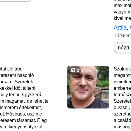
maximál
vágyom e
kivel me
Attila
,
Társker
nézd 
at céljából
Szolnok
2
 keresem hasonló
magamna
 társam. Szeretek
ismerked
ekkel időt tölteni,
emberre
oly lenni. Egyszerű
természe
om magamat, de lehet te
Szeretet
 Ismerem értékeimet,
olvasni,
t. Hűséges, őszinte
szeretn
keresem társamat. Elég
a család
yire kiegyensúlyozott.
máshogy