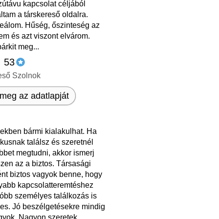
útávu kapcsolat céljából
áltam a társkereső oldalra.
deálom. Hűség, őszinteség az
em és azt viszont elvárom.
bárkit meg...
, 53
eső Szolnok
meg az adatlapját
ekben bármi kialakulhat. Ha
kusnak találsz és szeretnél
bbet megtudni, akkor ismerj
zen az a biztos. Társasági
nt biztos vagyok benne, hogy
yabb kapcsolatteremtéshez
óbb személyes találkozás is
es. Jó beszélgetésekre mindig
gyok. Nagyon szeretek