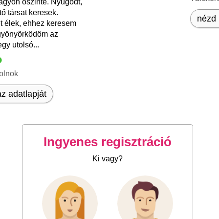
agyon őszinte. Nyugodt,
ő társat keresek.
nézd 
t élek, ehhez keresem
gyönyörködöm az
gy utolsó...
olnok
z adatlapját
Ingyenes regisztráció
Ki vagy?