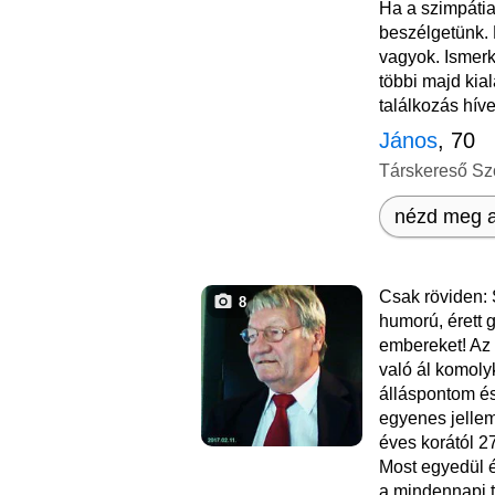
Ha a szimpátia
beszélgetünk.
vagyok. Ismer
többi majd kia
találkozás híve
János
, 70
Társkereső Sz
nézd meg a
Csak röviden: 
8
humorú, érett
embereket! Az
való ál komoly
álláspontom és
egyenes jelle
éves korától 2
Most egyedül 
a mindennapi 