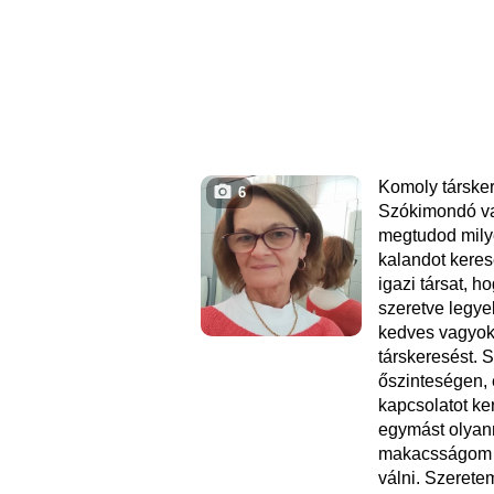
Komoly társke
6
Szókimondó va
megtudod mil
kalandot kere
igazi társat, 
szeretve legye
kedves vagyok
társkeresést. S
őszinteségen,
kapcsolatot ke
egymást olyan
makacsságom n
válni. Szerete