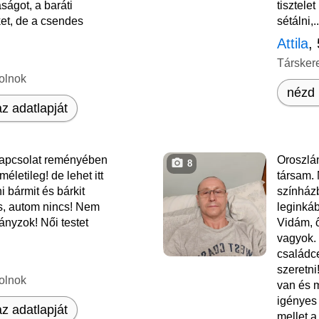
aságot, a baráti
tisztele
et, de a csendes
sétálni,..
Attila
,
Társker
olnok
nézd 
z adatlapját
apcsolat reményében
Oroszlá
8
életileg! de lehet itt
társam.
 bármit és bárkit
színházb
, autom nincs! Nem
leginkáb
nyzok! Női testet
Vidám, 
vagyok. 
családce
szeretni
olnok
van és 
igényes 
z adatlapját
mellet a