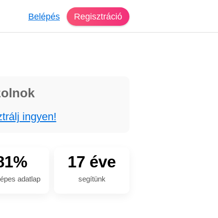
Belépés
Regisztráció
zolnok
trálj ingyen!
81%
17 éve
épes adatlap
segítünk