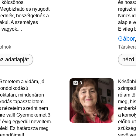
 kölcsönös,
és hossz
 Megbízható és nyugodt
regisztr
kednék, beszélgetnék a
Nincs i
lakul. A személyes
alap elv
 vagyok....
Elvileg 
Gábor
olnok
Társker
z adatlapját
nézd 
Szeretem a vidám, jó
Későbbi
3
 gondolkodású
szimpati
 oktalan, mindenáron
rólam tö
kodás tapasztalatom,
meg, his
 nézeteim szerint nem
emberké
mre vall! Gyermekemet 3
a komol
7 évig egyedül neveltem.
előbb-ut
élek! Ez határozza meg
szükség
teendőimet!
vevő va