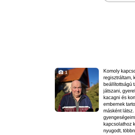
Komoly kapcsol
1
regisztráltam,
beállítottságú
játszani, gyerek
kacagni és kom
embernek tart
másként látsz.
gyengeségeime
kapcsolathoz 
nyugodt, többn