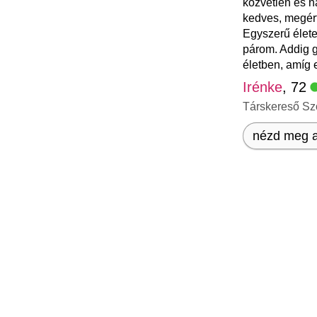
közvetlen és n
kedves, megért
Egyszerű élete
párom. Addig 
életben, amíg e
Irénke
, 72
Társkereső Sz
nézd meg a