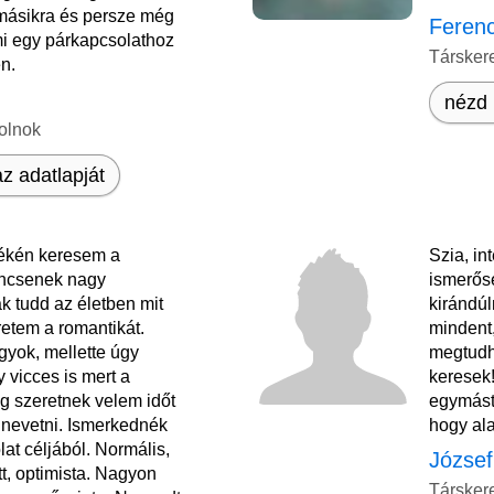
másikra és persze még
Feren
mi egy párkapcsolathoz
Társker
n.
nézd 
olnok
z adatlapját
ékén keresem a
Szia, in
ncsenek nagy
ismerőse
k tudd az életben mit
kirándú
retem a romantikát.
mindent
yok, mellette úgy
megtudh
vicces is mert a
keresek!
g szeretnek velem időt
egymást 
t nevetni. Ismerkednék
hogy ala
at céljából. Normális,
József
tt, optimista. Nagyon
Társker