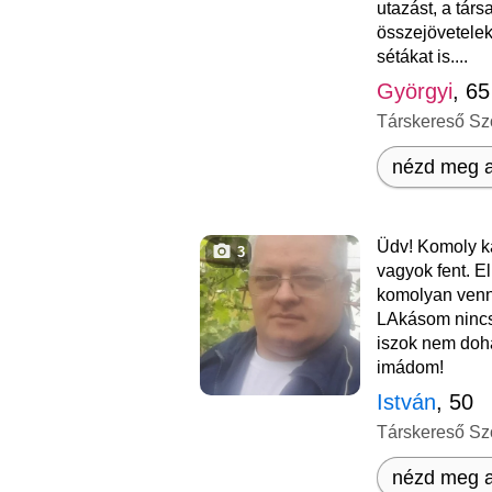
utazást, a társ
összejövetelek
sétákat is....
Györgyi
, 65
Társkereső Sz
nézd meg a
Üdv! Komoly k
3
vagyok fent. Elm
komolyan venni
LAkásom nincs
iszok nem dohá
imádom!
István
, 50
Társkereső Sz
nézd meg a