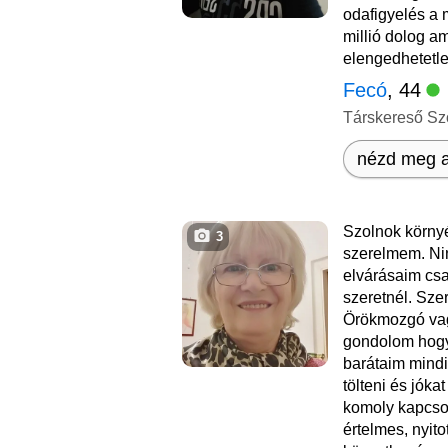
odafigyelés a 
millió dolog a
elengedhetetle
Fecó
, 44
Társkereső Sz
nézd meg a
Szolnok körny
3
szerelmem. Ni
elvárásaim csa
szeretnél. Sze
Örökmozgó vag
gondolom hogy 
barátaim mindi
tölteni és jóka
komoly kapcsol
értelmes, nyito