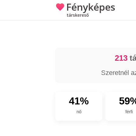
Fényképes
társkereső
213
tá
Szeretnél a
41%
59
nő
férfi