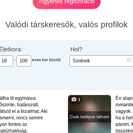
Ingyenes regisztráció
Valódi társkeresők, valós profilok
Életkora:
Hol?
-
éves kor között
tha itt egymásra
Én alap
1
őszinte, határozott,
romantik
átszd el a bizalmat. Aki
vagyok. 
Csak belépve látható
ismerni, nincs semmi
ha a hel
yon fontos az
párom. K
egbízhatóság,
összeköl