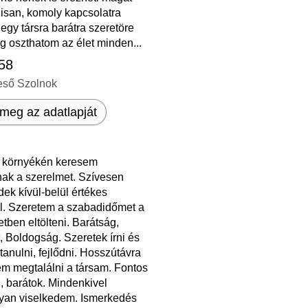
isan, komoly kapcsolatra
gy társra barátra szeretöre
g oszthatom az élet minden...
 58
eső Szolnok
meg az adatlapját
 környékén keresem
k a szerelmet. Szívesen
ek kívül-belül értékes
l. Szeretem a szabadidőmet a
tben eltölteni. Barátság,
, Boldogság. Szeretek írni és
 tanulni, fejlődni. Hosszútávra
ém megtalálni a társam. Fontos
, barátok. Mindenkivel
an viselkedem. Ismerkedés