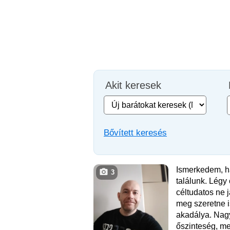
Akit keresek
Bővített keresés
Ismerkedem, há
3
találunk. Légy 
céltudatos ne j
meg szeretne 
akadálya. Nag
őszinteség, m