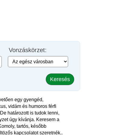
Vonzáskörzet:
Keresés
vetően egy gyengéd,
us, vidám és humoros férfi
De határozott is tudok lenni,
yzet úgy kívánja. Keresem a
omoly, tartós, később
tözős kapcsolatot szeretnék..