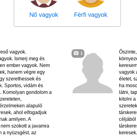
Nő vagyok
Férfi vagyok
reső vagyok.
Őszinte
1
gyok. Ismerj meg és
környeze
yen ember vagyok. Nem
keresem
sek, hanem végre egy
vagyok 
hogy szerethessek és
életet, 
k. Sportos, vidám és
ha mosol
. Komolyan gondolom a
látni, ta
zereteten,
kitolni 
 érzelmeken alapuló
szeretek
resek, ahol elfogadjuk
társker
nak amilyen. A
céljából
em szokott a javamra
társkere
m a nyüzsgést, az
keresek