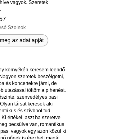
t híve vagyok. Szeretek
.
 57
eső Szolnok
meg az adatlapját
ny környékén keresem leendő
 Nagyon szeretek beszélgetni,
a és koncertekre járni, de
b utazással töltöm a pihenést.
őszinte, szenvedélyes pasi
Olyan társat keresek aki
ntrikus és szívbböl tud
! Ki értékeli aszt ha szeretve
meg becsülve van, romantikus
pasi vagyok egy azon közül ki
 nő nőnek is érezheti magát