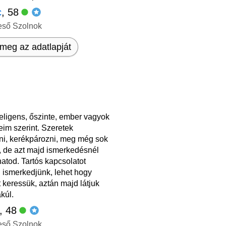
c
, 58
eső Szolnok
meg az adatlapját
teligens, őszinte, ember vagyok
im szerint. Szeretek
lni, kerékpározni, meg még sok
, de azt majd ismerkedésnél
atod. Tartós kapcsolatot
 ismerkedjünk, lehet hogy
keressük, aztán majd látjuk
kúl.
, 48
eső Szolnok