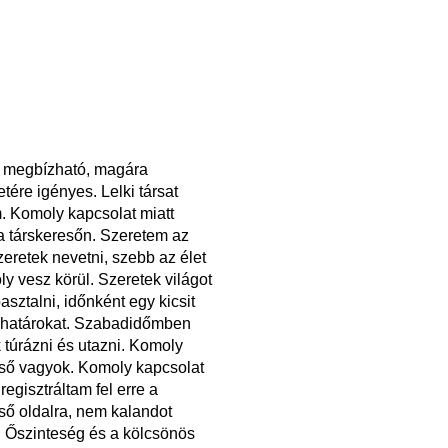
, megbízható, magára
tére igényes. Lelki társat
. Komoly kapcsolat miatt
a társkeresőn. Szeretem az
szeretek nevetni, szebb az élet
y vesz körül. Szeretek világot
pasztalni, időnként egy kicsit
a határokat. Szabadidőmben
 túrázni és utazni. Komoly
eső vagyok. Komoly kapcsolat
 regisztráltam fel erre a
ső oldalra, nem kalandot
. Őszinteség és a kölcsönös