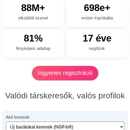
88M+
698e+
elküldött üzenet
ember kipróbálta
81%
17 éve
fényképes adatlap
segítünk
Ingyenes regisztráció
Valódi társkeresők, valós profilok
Akit keresek