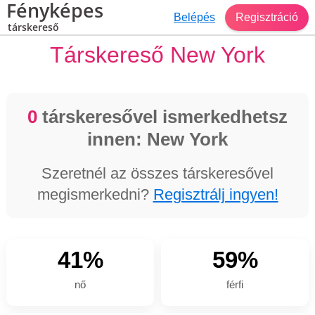
Fényképes
Belépés
Regisztráció
társkereső
Társkereső New York
0
társkeresővel ismerkedhetsz
innen: New York
Szeretnél az összes társkeresővel
megismerkedni?
Regisztrálj ingyen!
41%
59%
nő
férfi