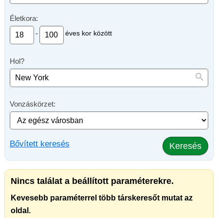
Életkora:
-
éves kor között
Hol?
Vonzáskörzet:
Bővített keresés
Keresés
Nincs találat a beállított paraméterekre.
Kevesebb paraméterrel több társkeresőt mutat az
oldal.