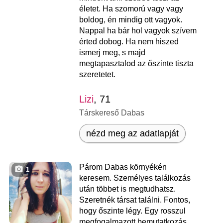
életet. Ha szomorú vagy vagy
boldog, én mindig ott vagyok.
Nappal ha bár hol vagyok szívem
érted dobog. Ha nem hiszed
ismerj meg, s majd
megtapasztalod az őszinte tiszta
szeretetet.
Lizi
, 71
Társkereső Dabas
nézd meg az adatlapját
Párom Dabas környékén
1
keresem. Személyes találkozás
után többet is megtudhatsz.
Szeretnék társat találni. Fontos,
hogy őszinte légy. Egy rosszul
megfogalmazott bemutatkozás