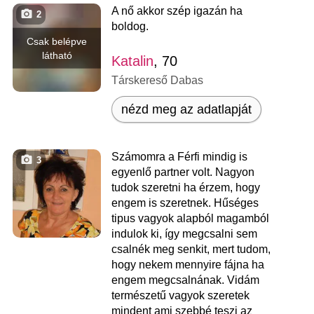
A nő akkor szép igazán ha
2
boldog.
Csak belépve
látható
Katalin
, 70
Társkereső Dabas
nézd meg az adatlapját
Számomra a Férfi mindig is
3
egyenlő partner volt. Nagyon
tudok szeretni ha érzem, hogy
engem is szeretnek. Hűséges
tipus vagyok alapból magamból
indulok ki, így megcsalni sem
csalnék meg senkit, mert tudom,
hogy nekem mennyire fájna ha
engem megcsalnának. Vidám
természetű vagyok szeretek
mindent ami szebbé teszi az