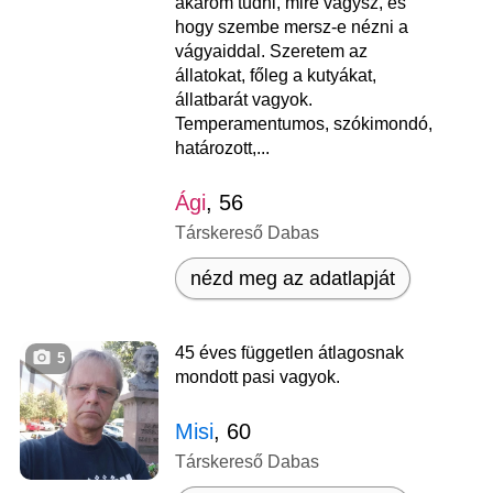
akarom tudni, mire vágysz, és
hogy szembe mersz-e nézni a
vágyaiddal. Szeretem az
állatokat, főleg a kutyákat,
állatbarát vagyok.
Temperamentumos, szókimondó,
határozott,...
Ági
, 56
Társkereső Dabas
nézd meg az adatlapját
45 éves független átlagosnak
5
mondott pasi vagyok.
Misi
, 60
Társkereső Dabas