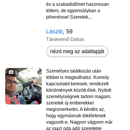
és a szabadidőmet hasznosan
tölteni, de egyensúlyban a
pihenéssel Szeretek...
László
, 59
Társkereső Dabas
nézd meg az adatlapját
Személyes találkozás után
1
többet is megtudhatsz. Komoly
kapcsolatot keresek, rendezett
körülmények között élek. Nyitott
személyiségnek tartom magam,
szeretek új emberekkel
megismerkedni. A kérdés az,
hogy egymásnak tökéletesek
vagyunk-e. Nagyon vágyom már
az igazi oda adó szeretetre