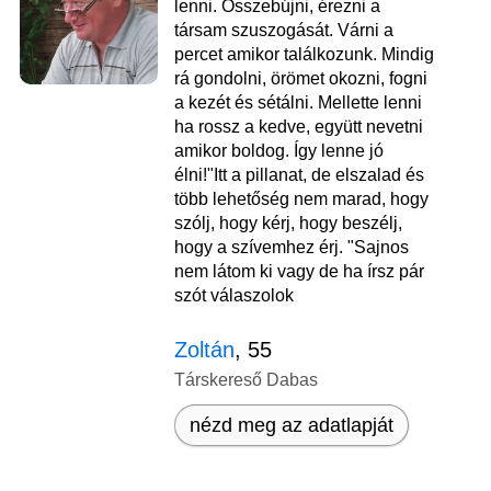
lenni. Összebújni, érezni a
társam szuszogását. Várni a
percet amikor találkozunk. Mindig
rá gondolni, örömet okozni, fogni
a kezét és sétálni. Mellette lenni
ha rossz a kedve, együtt nevetni
amikor boldog. Így lenne jó
élni!"Itt a pillanat, de elszalad és
több lehetőség nem marad, hogy
szólj, hogy kérj, hogy beszélj,
hogy a szívemhez érj. "Sajnos
nem látom ki vagy de ha írsz pár
szót válaszolok
Zoltán
, 55
Társkereső Dabas
nézd meg az adatlapját