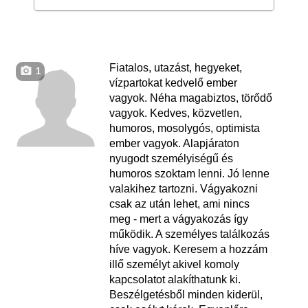
Fiatalos, utazást, hegyeket,
1
vízpartokat kedvelő ember
vagyok. Néha magabiztos, törődő
vagyok. Kedves, közvetlen,
humoros, mosolygós, optimista
ember vagyok. Alapjáraton
nyugodt személyiségű és
humoros szoktam lenni. Jó lenne
valakihez tartozni. Vágyakozni
csak az után lehet, ami nincs
meg - mert a vágyakozás így
működik. A személyes találkozás
híve vagyok. Keresem a hozzám
illő személyt akivel komoly
kapcsolatot alakíthatunk ki.
Beszélgetésből minden kiderül,