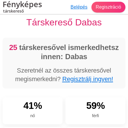
Fényképes
Belépés
Regisztráció
társkereső
Társkereső Dabas
25
társkeresővel ismerkedhetsz
innen: Dabas
Szeretnél az összes társkeresővel
megismerkedni?
Regisztrálj ingyen!
41%
59%
nő
férfi