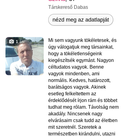
Társkereső Dabas
nézd meg az adatlapját
Mi sem vagyunk tökéletesek, és
1
úgy válogatjuk meg társainkat,
hogy a tökéletlenségeink
kiegészítsék egymást. Nagyon
céltudatos vagyok. Benne
vagyok mindenben, ami
normális. Kedves, határozott,
barátságos vagyok. Akinek
esetleg felkeltettem az
érdeklődését írjon rám és többet
tudhat meg rólam. Távolság nem
akadály. Nincsenek nagy
elvárásaim csak tudd az életben
mit szeretnél. Szeretek a
természetben kirándulni, utazni