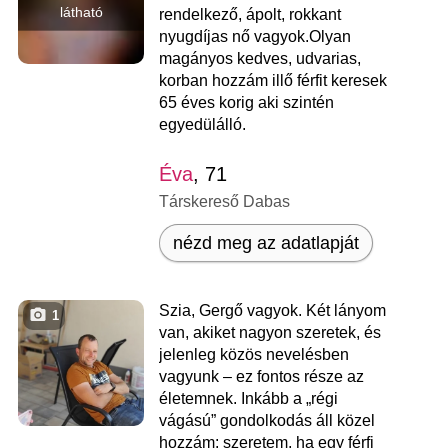
látható
rendelkező, ápolt, rokkant
nyugdíjas nő vagyok.Olyan
magányos kedves, udvarias,
korban hozzám illő férfit keresek
65 éves korig aki szintén
egyedülálló.
Éva
, 71
Társkereső Dabas
nézd meg az adatlapját
Szia, Gergő vagyok. Két lányom
1
van, akiket nagyon szeretek, és
jelenleg közös nevelésben
vagyunk – ez fontos része az
életemnek. Inkább a „régi
vágású” gondolkodás áll közel
hozzám: szeretem, ha egy férfi