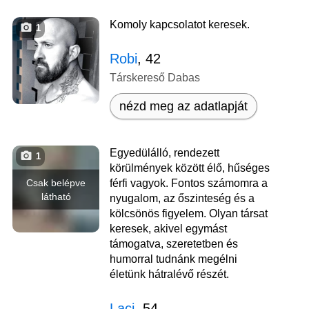
Komoly kapcsolatot keresek.
1
Robi
, 42
Társkereső Dabas
nézd meg az adatlapját
Egyedülálló, rendezett
1
körülmények között élő, hűséges
Csak belépve
férfi vagyok. Fontos számomra a
látható
nyugalom, az őszinteség és a
kölcsönös figyelem. Olyan társat
keresek, akivel egymást
támogatva, szeretetben és
humorral tudnánk megélni
életünk hátralévő részét.
Laci
, 54