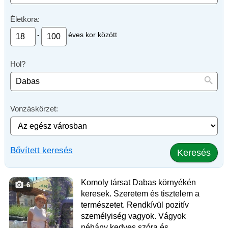
Életkora:
-
éves kor között
Hol?
Vonzáskörzet:
Bővített keresés
Keresés
Komoly társat Dabas környékén
6
keresek. Szeretem és tisztelem a
természetet. Rendkívül pozitív
személyiség vagyok. Vágyok
néhány kedves szóra és