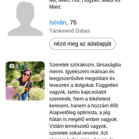
Mit, Miért, Hol, Hogyan, Mikor és
Miért.
István
, 76
Társkereső Dabas
nézd meg az adatlapját
Szeretek szórakozni, társaságba
5
menni. Igyekszem reálisan és
leegyszerűsítve megoldani és
levezetni a dolgokat. Független
vagyok, tartós kapcsolatot
szeretnék. Nem a tökéletest
keresem, hanem a hozzám illőt.
Alapvetőleg optimista, a jég
hátán is megélő ember vagyok.
Vidám természetű vagyok,
szeretek sokat nevetni. Azt