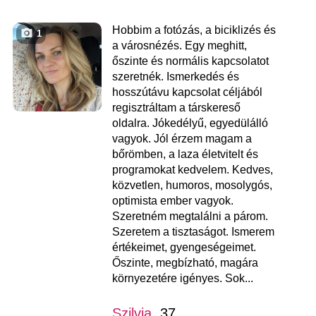
Hobbim a fotózás, a biciklizés és
1
a városnézés. Egy meghitt,
őszinte és normális kapcsolatot
szeretnék. Ismerkedés és
hosszútávu kapcsolat céljából
regisztráltam a társkereső
oldalra. Jókedélyű, egyedülálló
vagyok. Jól érzem magam a
bőrömben, a laza életvitelt és
programokat kedvelem. Kedves,
közvetlen, humoros, mosolygós,
optimista ember vagyok.
Szeretném megtalálni a párom.
Szeretem a tisztaságot. Ismerem
értékeimet, gyengeségeimet.
Őszinte, megbízható, magára
környezetére igényes. Sok...
Szilvia
, 37