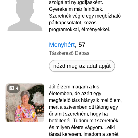
szolgálati nyugdíjasként.
Gyerekeim már felnőttek.
Szeretnék végre egy megbízható
párkapcsolatot, közös
programokkal, élményekkel.
Menyhért
, 57
Társkereső Dabas
nézd meg az adatlapját
Jól érzem magam a kis
4
életemben, de azért egy
megfelelő társ hiányzik mellőlem,
mert a szívemben ott tátong egy
űr amit szeretném, hogy ha
betöltenél. Tudom mit szeretnék
és milyen életre vágyom. Lelki
társat keresem. Imádom a zenét