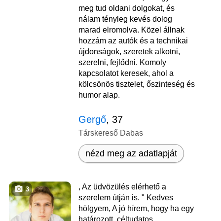
meg tud oldani dolgokat, és
nálam tényleg kevés dolog
marad elromolva. Közel állnak
hozzám az autók és a technikai
újdonságok, szeretek alkotni,
szerelni, fejlődni. Komoly
kapcsolatot keresek, ahol a
kölcsönös tisztelet, őszinteség és
humor alap.
Gergő
, 37
Társkereső Dabas
nézd meg az adatlapját
, Az üdvözülés elérhető a
3
szerelem útján is. " Kedves
hölgyem, A jó hírem, hogy ha egy
határozott, céltudatos,