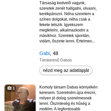
Társaság kedvelő vagyok,
szeretek zenét hallgatni, olvasni,
kerékpározni. Néha szeretem a
színes dolgokat, néha csak a
fekete tetszik. Igyekszem
megfelelni, alkalmazkodni a
másikhoz. Szeretek spontán,
vidám, őszinte lenni. Értelmes...
Gabi
, 48
Társkereső Dabas
nézd meg az adatlapját
Komoly társam Dabas környékén
1
keresem. Szeretném újra érezni,
milyen jó dolog szerelmesnek
lenni. Őszinteség és hűség a
mottóm. A legfontosabb