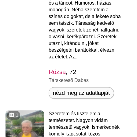
és a táncot. Humoros, házias,
monogán. Néha szeretem a
színes dolgokat, de a fekete soha
sem tatszik. Társaság kedvelő
vagyok, szeretek zenét hallgatni,
olvasni, kerékpározni. Szeretek
utazni, kirándulni, jókat
beszélgetni barátokkal, élvezni
az életet. Az...
Rózsa
, 72
Társkereső Dabas
nézd meg az adatlapját
Szeretem és tisztelem a
1
természetet. Nagyon vidám
természetű vagyok. Ismerkednék
komoly kapcsolat közös