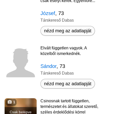
csak esélyt kérek. Egyenlőre...
József
, 73
Társkereső Dabas
nézd meg az adatlapját
Elvált független vagyok. A
közelből ismerkednék.
Sándor
, 73
Társkereső Dabas
nézd meg az adatlapját
Csinosnak tartott független,
1
természetet és állatokat szerető,
Csak belépve
széles érdeklődési körrel