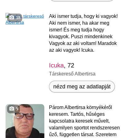
Aki ismer tudja, hogy ki vagyok!
18
Aki nem ismer, ha akar meg
ismer! És meg tudja hogy
kivagyok. Puszi mindenkinek
Vagyok az aki voltam! Maradok
az aki vagyok! Icuka.
Icuka
, 72
Társkereső Albertirsa
nézd meg az adatlapját
Párom Albertirsa környékéről
5
keresem. Tartós, hűséges
kapcsolatra keresek művelt,
valamilyen sportot rendszeresen
űző, független társat. Szeretem