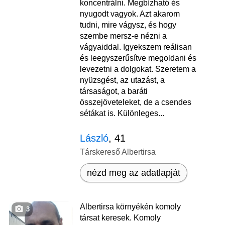
koncentrálni. Megbízható és
nyugodt vagyok. Azt akarom
tudni, mire vágysz, és hogy
szembe mersz-e nézni a
vágyaiddal. Igyekszem reálisan
és leegyszerűsítve megoldani és
levezetni a dolgokat. Szeretem a
nyüzsgést, az utazást, a
társaságot, a baráti
összejöveteleket, de a csendes
sétákat is. Különleges...
László
, 41
Társkereső Albertirsa
nézd meg az adatlapját
Albertirsa környékén komoly
3
társat keresek. Komoly