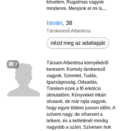
követem. Rugalmas vagyok
mindenre. Menjünk el mi is,...
István
, 38
Társkereső Albertirsa
nézd meg az adatlapját
Társam Albertirsa környékéről
1
keresem. Komoly társkereső
vagyok. Szeretet, Tudás,
Igazságosság, Odaadás,
Türelem ezek a fő erkölcsi
útmutatóim. Könyveket ritkán
olvasok, de már rajta vagyok,
hogy egyre többre jusson időm. A
szívem nagy, de viharvert a
lelkem, és a kelleténél mindig
nagyobb a szám. Szívesen írok