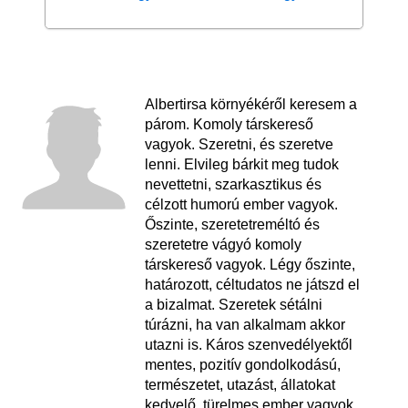
Albertirsa környékéről keresem a
párom. Komoly társkereső
vagyok. Szeretni, és szeretve
lenni. Elvileg bárkit meg tudok
nevettetni, szarkasztikus és
célzott humorú ember vagyok.
Őszinte, szeretetreméltó és
szeretetre vágyó komoly
társkereső vagyok. Légy őszinte,
határozott, céltudatos ne játszd el
a bizalmat. Szeretek sétálni
túrázni, ha van alkalmam akkor
utazni is. Káros szenvedélyektől
mentes, pozitív gondolkodású,
természetet, utazást, állatokat
kedvelő, türelmes ember vagyok.