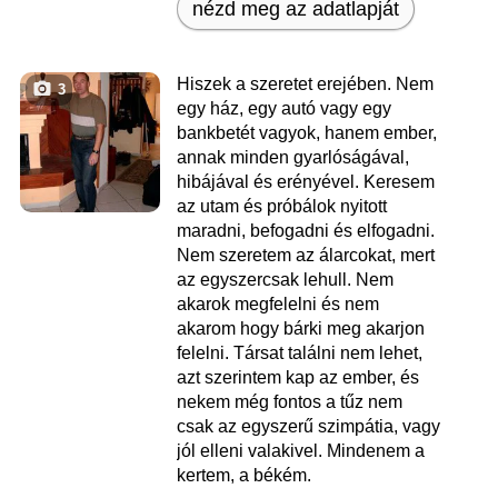
nézd meg az adatlapját
Hiszek a szeretet erejében. Nem
3
egy ház, egy autó vagy egy
bankbetét vagyok, hanem ember,
annak minden gyarlóságával,
hibájával és erényével. Keresem
az utam és próbálok nyitott
maradni, befogadni és elfogadni.
Nem szeretem az álarcokat, mert
az egyszercsak lehull. Nem
akarok megfelelni és nem
akarom hogy bárki meg akarjon
felelni. Társat találni nem lehet,
azt szerintem kap az ember, és
nekem még fontos a tűz nem
csak az egyszerű szimpátia, vagy
jól elleni valakivel. Mindenem a
kertem, a békém.