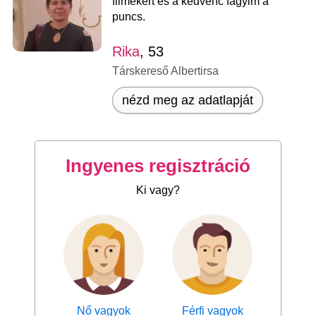
filmekért és a kedvenc fagyim a
puncs.
Rika
, 53
Társkereső Albertirsa
nézd meg az adatlapját
Ingyenes regisztráció
Ki vagy?
Nő vagyok
Férfi vagyok