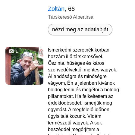
Zoltán
, 66
Társkereső Albertirsa
nézd meg az adatlapját
Ismerkedni szeretnék korban
1
hozzám illő társkeresővel.
Őszinte, hűséges és káros
szenvedélyektől mentes vagyok.
Állandóságra és minőségre
vágyom. Én a jelenben kívánok
boldog lenni és megélni a boldog
pillanatokat. Ha felkeltettem az
érdeklődésedet, ismerjük meg
egymást. A megfelelő időben
úgyis találkozunk. Vidám
természetű vagyok. A sok
beszéddel megőrjítem a