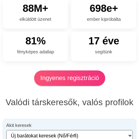
88M+
698e+
elküldött üzenet
ember kipróbálta
81%
17 éve
fényképes adatlap
segítünk
Ingyenes regisztráció
Valódi társkeresők, valós profilok
Akit keresek