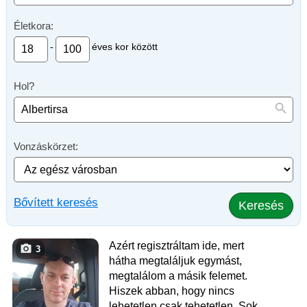
Életkora:
-
éves kor között
Hol?
Vonzáskörzet:
Bővített keresés
Keresés
Azért regisztráltam ide, mert
3
hátha megtaláljuk egymást,
megtalálom a másik felemet.
Hiszek abban, hogy nincs
lehetetlen csak tehetetlen. Sok