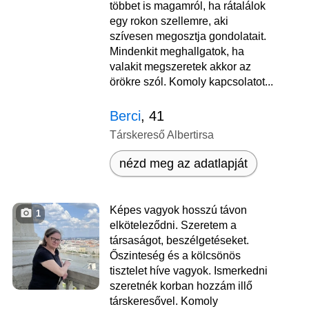
többet is magamról, ha rátalálok
egy rokon szellemre, aki
szívesen megosztja gondolatait.
Mindenkit meghallgatok, ha
valakit megszeretek akkor az
örökre szól. Komoly kapcsolatot...
Berci
, 41
Társkereső Albertirsa
nézd meg az adatlapját
Képes vagyok hosszú távon
1
elköteleződni. Szeretem a
társaságot, beszélgetéseket.
Őszinteség és a kölcsönös
tisztelet híve vagyok. Ismerkedni
szeretnék korban hozzám illő
társkeresővel. Komoly