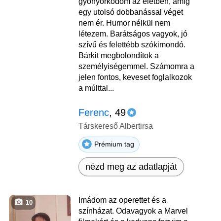
gyönyörködöm az életben, amíg
egy utolsó dobbanással véget
nem ér. Humor nélkül nem
létezem. Barátságos vagyok, jó
szívű és felettébb szókimondó.
Bárkit megbolondítok a
személyiségemmel. Számomra a
jelen fontos, keveset foglalkozok
a múlttal...
Ferenc
, 49
Társkereső Albertirsa
Prémium tag
nézd meg az adatlapját
Imádom az operettet és a
10
színházat. Odavagyok a Marvel