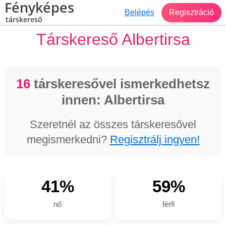
Fényképes
Belépés
Regisztráció
társkereső
Társkereső Albertirsa
16
társkeresővel ismerkedhetsz
innen: Albertirsa
Szeretnél az összes társkeresővel
megismerkedni?
Regisztrálj ingyen!
41%
59%
nő
férfi