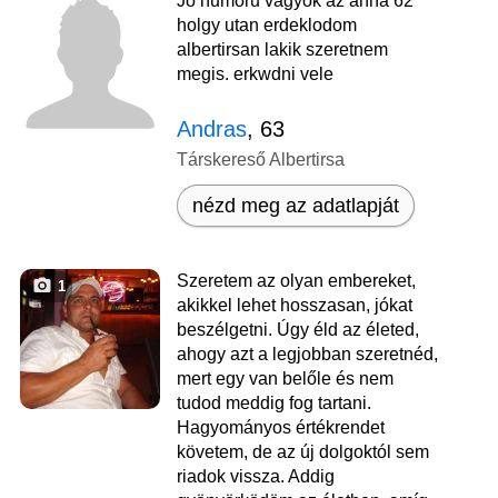
Jo humoru vagyok az anna 62
holgy utan erdeklodom
albertirsan lakik szeretnem
megis. erkwdni vele
Andras
, 63
Társkereső Albertirsa
nézd meg az adatlapját
Szeretem az olyan embereket,
1
akikkel lehet hosszasan, jókat
beszélgetni. Úgy éld az életed,
ahogy azt a legjobban szeretnéd,
mert egy van belőle és nem
tudod meddig fog tartani.
Hagyományos értékrendet
követem, de az új dolgoktól sem
riadok vissza. Addig