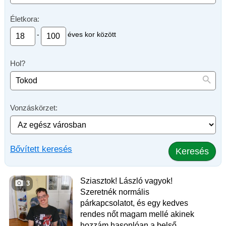
Életkora:
-
éves kor között
Hol?
Vonzáskörzet:
Bővített keresés
Keresés
Sziasztok! László vagyok!
3
Szeretnék normális
párkapcsolatot, és egy kedves
rendes nőt magam mellé akinek
hozzám hasonlóan a belső