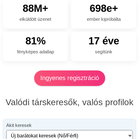
88M+
698e+
elküldött üzenet
ember kipróbálta
81%
17 éve
fényképes adatlap
segítünk
Ingyenes regisztráció
Valódi társkeresők, valós profilok
Akit keresek