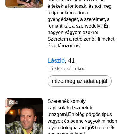
értékek a fontosak, és aki meg
tudja nekem adni a
gyengédséget, a szerelmet, a
romantikát, a szenvedélyt! Én
nagyon vágyom ezekre!
Szeretem a retró zenét, filmeket,
és gitározom is.
László
, 41
Társkereső Tokod
nézd meg az adatlapját
Szeretnék komoly
2
kapcsolatott,szeretek
utazgatni,Én elég pörgös tipus
vagyok és benne vagyok minden
olyan dologba ami jó!Szeretnék