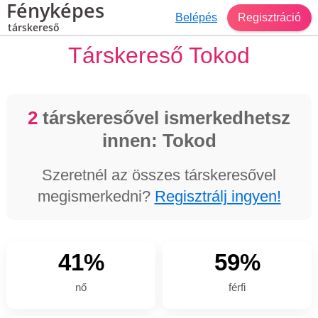
Fényképes
Belépés
Regisztráció
társkereső
Társkereső Tokod
2
társkeresővel ismerkedhetsz
innen: Tokod
Szeretnél az összes társkeresővel
megismerkedni?
Regisztrálj ingyen!
41%
59%
nő
férfi