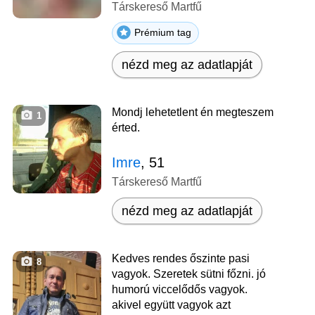
Társkereső Martfű
Prémium tag
nézd meg az adatlapját
Mondj lehetetlent én megteszem
1
érted.
Imre
, 51
Társkereső Martfű
nézd meg az adatlapját
Kedves rendes őszinte pasi
8
vagyok. Szeretek sütni főzni. jó
humorú viccelődős vagyok.
akivel együtt vagyok azt