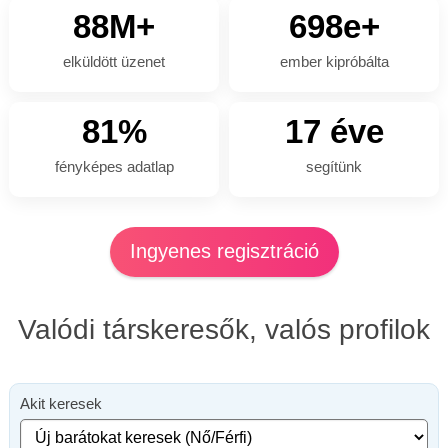
88M+
698e+
elküldött üzenet
ember kipróbálta
81%
17 éve
fényképes adatlap
segítünk
Ingyenes regisztráció
Valódi társkeresők, valós profilok
Akit keresek