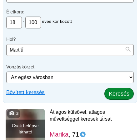
Életkora:
-
éves kor között
Hol?
Vonzáskörzet:
Bővített keresés
Keresés
Átlagos külsővel, átlagos
3
műveltséggel keresek társat
Csak belépve
látható
Marika
, 71