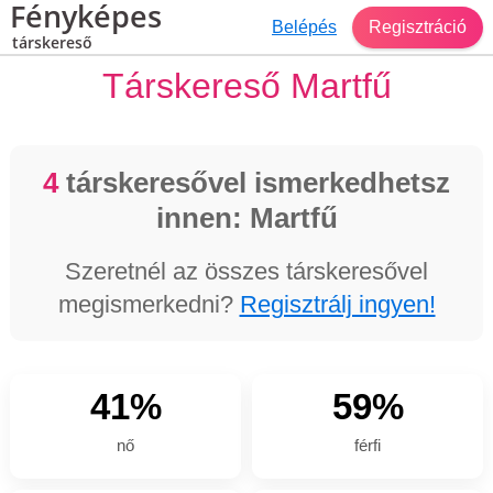
Fényképes
Belépés
Regisztráció
társkereső
Társkereső Martfű
4
társkeresővel ismerkedhetsz
innen: Martfű
Szeretnél az összes társkeresővel
megismerkedni?
Regisztrálj ingyen!
41%
59%
nő
férfi