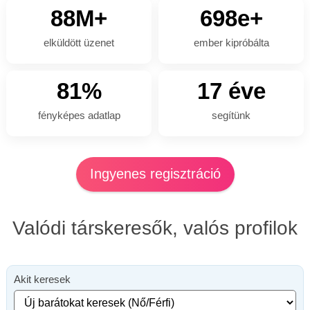
88M+
698e+
elküldött üzenet
ember kipróbálta
81%
17 éve
fényképes adatlap
segítünk
Ingyenes regisztráció
Valódi társkeresők, valós profilok
Akit keresek