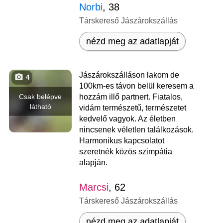
Norbi
, 38
Társkereső Jászárokszállás
nézd meg az adatlapját
Jászárokszálláson lakom de
4
100km-es távon belül keresem a
Csak belépve
hozzám illő partnert. Fiatalos,
látható
vidám természetű, természetet
kedvelő vagyok. Az életben
nincsenek véletlen találkozások.
Harmonikus kapcsolatot
szeretnék közös szimpátia
alapján.
Marcsi
, 62
Társkereső Jászárokszállás
nézd meg az adatlapját