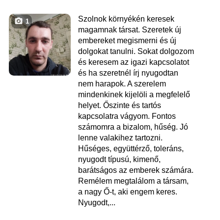
Szolnok környékén keresek
1
magamnak társat. Szeretek új
embereket megismerni és új
dolgokat tanulni. Sokat dolgozom
és keresem az igazi kapcsolatot
és ha szeretnél írj nyugodtan
nem harapok. A szerelem
mindenkinek kijelöli a megfelelő
helyet. Őszinte és tartós
kapcsolatra vágyom. Fontos
számomra a bizalom, hűség. Jó
lenne valakihez tartozni.
Hűséges, együttérző, toleráns,
nyugodt típusú, kimenő,
barátságos az emberek számára.
Remélem megtalálom a társam,
a nagy Ő-t, aki engem keres.
Nyugodt,...