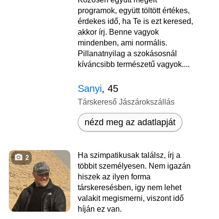
programok, együtt töltött értékes,
érdekes idő, ha Te is ezt keresed,
akkor írj. Benne vagyok
mindenben, ami normális.
Pillanatnyilag a szokásosnál
kíváncsibb természetű vagyok....
Sanyi
, 45
Társkereső Jászárokszállás
nézd meg az adatlapját
Ha szimpatikusak találsz, írj a
2
többit személyesen. Nem igazán
hiszek az ilyen forma
társkeresésben, igy nem lehet
valakit megismerni, viszont idő
híján ez van.