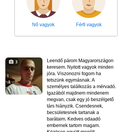
Nő vagyok
Férfi vagyok
Leendő párom Magyarországon
3
keresem. Nyitott vagyok minden
jóra. Viszonozni fogom ha
tetszünk egymásnak. A
személyes találkozás a mérvadó.
Igazából majdnem mindenem
megvan, csak egy jó beszélgető
társ hiányzik. Csendesnek,
becsületesnek tartanak a
barátaim. Kedves odaadó
embernek tartom magam.
Közösen együtt megélt