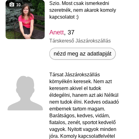
Szio. Most csak ismerkedni
10
szeretnék, nem akarok komoly
kapcsolatot :)
Anett
, 37
Társkereső Jászárokszállás
nézd meg az adatlapját
Társat Jászárokszállás
környékén keresek. Nem azt
keresem akivel el tudok
éldegélni, hanem azt aki Nélkül
nem tudok élni. Kedves odaadó
embernek tartom magam.
Barátságos, kedves, vidám,
fiatalos, zenét, sportot kedvelő
vagyok. Nyitott vagyok minden
jóra. Komoly kapcsolatfelvétel