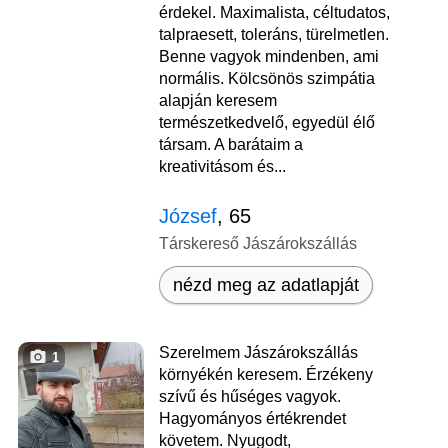
érdekel. Maximalista, céltudatos,
talpraesett, toleráns, türelmetlen.
Benne vagyok mindenben, ami
normális. Kölcsönös szimpátia
alapján keresem
természetkedvelő, egyedül élő
társam. A barátaim a
kreativitásom és...
József
, 65
Társkereső Jászárokszállás
nézd meg az adatlapját
Szerelmem Jászárokszállás
1
környékén keresem. Érzékeny
szívű és hűséges vagyok.
Hagyományos értékrendet
követem. Nyugodt,