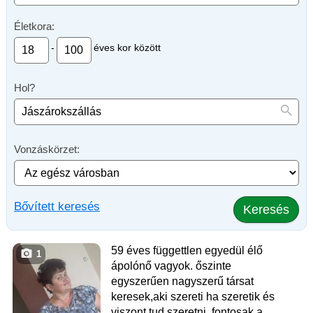
Életkora:
-
éves kor között
Hol?
Vonzáskörzet:
Bővített keresés
Keresés
59 éves függettlen egyedül élő
1
ápolónő vagyok. őszinte
egyszerűen nagyszerű társat
keresek,aki szereti ha szeretik és
viszont tud szeretni. fontosak a