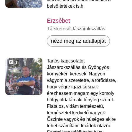
belső értékek is.h
Erzsébet
Társkereső Jászárokszállás
nézd meg az adatlapját
Tartós kapcsolatot
1
Jászárokszállás és Gyöngyös
környékén keresek. Nagyon
vágyom a szeretetre, a törődésre,
hogy végre igazi társnak
érezhessem magam egy komoly
hölgy oldalán aki tényleg szeret.
Fiatalos, vidám természetű,
természetet kedvelő vagyok.
Őszinte vagyok és hűséges akire
lehet számítani. Imádok utazni.