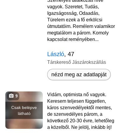
Személyes találkozás híve
vagyok. Szeretet, Tudás,
Igazságosság, Odaadás,
Türelem ezek a fő erkölcsi
útmutatóim. Remélem valamikor
megtalálom a párom. Komoly
kapcsolat reményében...
László
, 47
Társkereső Jászárokszállás
nézd meg az adatlapját
Vidám, optimista nő vagyok.
9
Keresem teljesen független,
Csak belépve
káros szenvedélyektől mentes,
látható
de szenvedélyes párom, a
következő 20-30 évre, lehetőleg
a közelből. Ne jelölj, inkább írj!