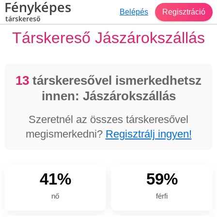
Fényképes
Belépés
Regisztráció
társkereső
Társkereső Jászárokszállás
13
társkeresővel ismerkedhetsz
innen: Jászárokszállás
Szeretnél az összes társkeresővel
megismerkedni?
Regisztrálj ingyen!
41%
59%
nő
férfi